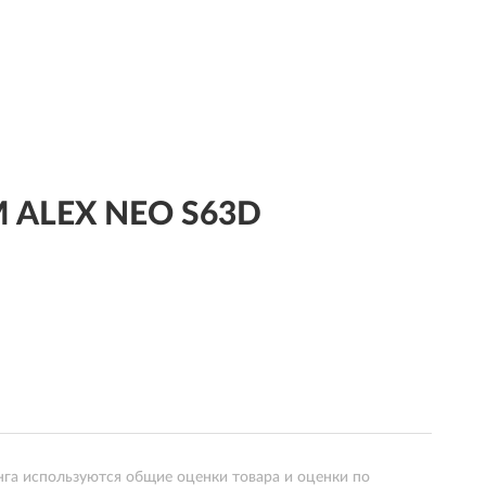
M ALEX NEO S63D
нга используются общие оценки товара и оценки по