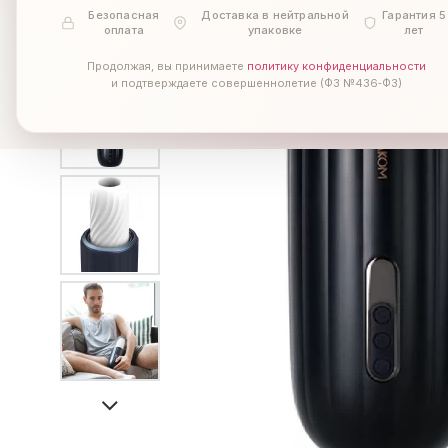
Безопасная
Доставка в нейтральной
Гарантия 5
оплата
упаковке
лет
Продолжая, вы принимаете
политику конфиденциальности
и подтверждаете совершеннолетие (ФЗ №436‑ФЗ)