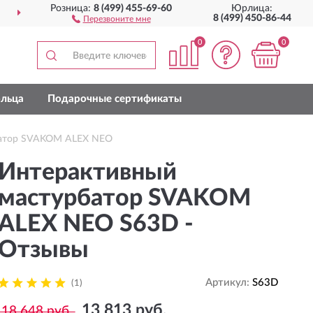
Розница:
8 (499) 455-69-60
Юрлица:
ДОСТАВИМ
ПО ВСЕЙ РОССИИ
8 (499) 450-86-44
Перезвоните мне
0
0
льца
Подарочные сертификаты
батор SVAKOM ALEX NEO
Интерактивный
мастурбатор SVAKOM
ALEX NEO S63D -
Отзывы
Артикул:
S63D
(1)
13 813 руб.
18 648 руб.