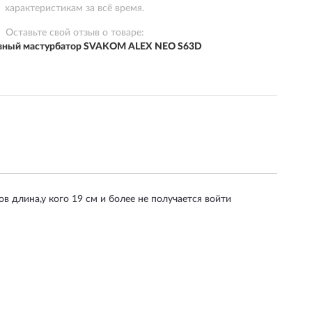
характеристикам за всё время.
Оставьте свой отзыв о товаре:
вный мастурбатор SVAKOM ALEX NEO S63D
 длина,у кого 19 см и более не получается войти