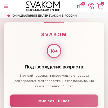
0
0
ЛЕР
SVAKOM В РОССИИ
ДОСТАВИМ
ПО 
SVAKOM
ВИБРАТОРЫ
Вибромассажер с двумя моторами SVAKOM
SVAKOM
Подтверждение возраста
Этот сайт содержит информацию о товарах
для взрослых. Для продолжения подтвердите, что
вам исполнилось 18 лет.
Мне есть 18 лет