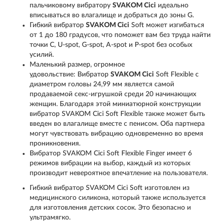
пальчиковому вибратору
SVAKOM Cici
идеально
вписываться во влагалище и добраться до зоны G.
Гибкий вибратор
SVAKOM Cici
Soft может изгибаться
от 1 до 180 градусов, что поможет вам без труда найти
точки C, U-spot, G-spot, A-spot и P-spot без особых
усилий.
Маленький размер, огромное
удовольствие: Вибратор
SVAKOM Cici
Soft Flexible с
диаметром головы 24,99 мм является самой
продаваемой секс-игрушкой среди 20 начинающих
женщин. Благодаря этой миниатюрной конструкции
вибратор SVAKOM Cici Soft Flexible также может быть
введен во влагалище вместе с пенисом. Оба партнера
могут чувствовать вибрацию одновременно во время
проникновения.
Вибратор SVAKOM Cici Soft Flexible Finger имеет 6
режимов вибрации на выбор, каждый из которых
производит невероятное впечатление на пользователя.
Гибкий вибратор SVAKOM Cici Soft изготовлен из
медицинского силикона, который также используется
для изготовления детских сосок. Это безопасно и
ультрамягко.