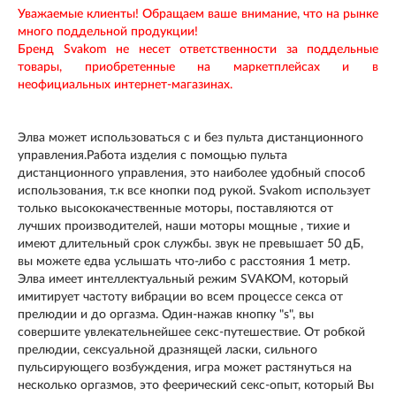
Уважаемые клиенты! Обращаем ваше внимание, что на рынке
много поддельной продукции!
Бренд Svakom не несет ответственности за поддельные
товары, приобретенные на маркетплейсах и в
неофициальных интернет-магазинах.
Элва может использоваться с и без пульта дистанционного
управления.Работа изделия с помощью пульта
дистанционного управления, это наиболее удобный способ
использования, т.к все кнопки под рукой. Svakom использует
только высококачественные моторы, поставляются от
лучших производителей, наши моторы мощные , тихие и
имеют длительный срок службы. звук не превышает 50 дБ,
вы можете едва услышать что-либо с расстояния 1 метр.
Элва имеет интеллектуальный режим SVAKOM, который
имитирует частоту вибрации во всем процессе секса от
прелюдии и до оргазма. Один-нажав кнопку "s", вы
совершите увлекательнейшее секс-путешествие. От робкой
прелюдии, сексуальной дразнящей ласки, сильного
пульсирующего возбуждения, игра может растянуться на
несколько оргазмов, это феерический секс-опыт, который Вы